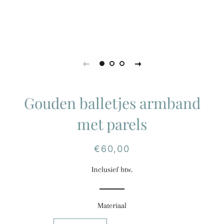
Gouden balletjes armband
met parels
Normale
Aanbiedingsprijs
€60,00
prijs
Inclusief btw.
Materiaal