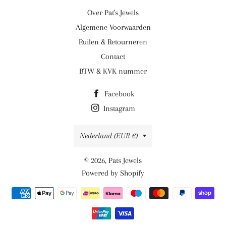
Over Pat's Jewels
Algemene Voorwaarden
Ruilen & Retourneren
Contact
BTW & KVK nummer
Facebook
Instagram
Land/regio
Nederland (EUR €)
© 2026,
Pats Jewels
Powered by Shopify
Betaalmethoden