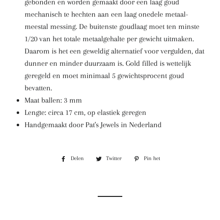
gebonden en worden gemaakt door een laag goud
mechanisch te hechten aan een laag onedele metaal-
meestal messing. De buitenste goudlaag moet ten minste
1/20 van het totale metaalgehalte per gewicht uitmaken.
Daarom is het een geweldig alternatief voor vergulden, dat
dunner en minder duurzaam is. Gold filled is wettelijk
geregeld en moet minimaal 5 gewichtsprocent goud
bevatten.
Maat ballen: 3 mm
Lengte: circa 17 cm, op elastiek geregen
Handgemaakt door Pat's Jewels in Nederland
Delen
Delen
Twitter
Twitteren
Pin het
Pinnen
op
op
op
Facebook
Twitter
Pinterest