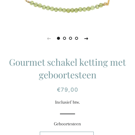
Gourmet schakel ketting met
geboortesteen
Normale
Aanbiedingsprijs
€79,00
prijs
Inclusief btw.
Geboortesteen