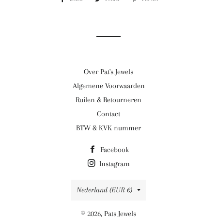
op
op
op
Facebook
Twitter
Pinterest
Over Pat's Jewels
Algemene Voorwaarden
Ruilen & Retourneren
Contact
BTW & KVK nummer
Facebook
Instagram
Land/regio
Nederland (EUR €)
© 2026,
Pats Jewels