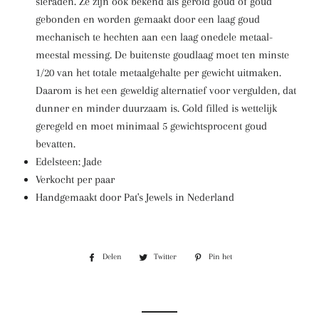
sieraden. Ze zijn ook bekend als gerold goud of goud
gebonden en worden gemaakt door een laag goud
mechanisch te hechten aan een laag onedele metaal-
meestal messing. De buitenste goudlaag moet ten minste
1/20 van het totale metaalgehalte per gewicht uitmaken.
Daarom is het een geweldig alternatief voor vergulden, dat
dunner en minder duurzaam is.
Gold filled is wettelijk
geregeld en moet minimaal 5 gewichtsprocent goud
bevatten.
Edelsteen: Jade
Verkocht per paar
Handgemaakt door Pat's Jewels in Nederland
Delen
Delen
Twitter
Twitteren
Pin het
Pinnen
op
op
op
Facebook
Twitter
Pinterest