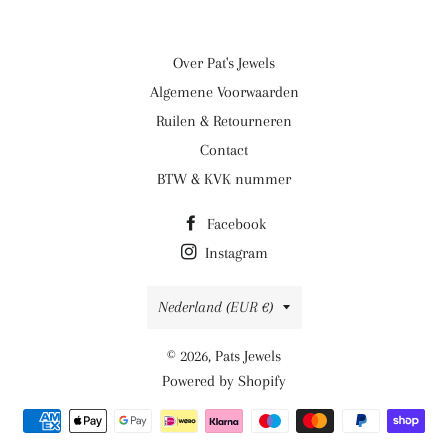
Over Pat's Jewels
Algemene Voorwaarden
Ruilen & Retourneren
Contact
BTW & KVK nummer
Facebook
Instagram
Land/regio
Nederland (EUR €)
© 2026,
Pats Jewels
Powered by Shopify
Betaalmethoden