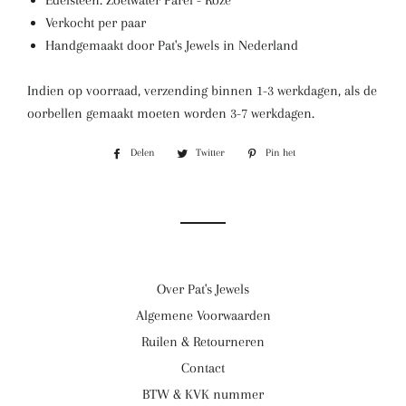
Edelsteen: Zoetwater Parel - Roze
Verkocht per paar
Handgemaakt door Pat's Jewels in Nederland
Indien op voorraad, verzending binnen 1-3 werkdagen, als de
oorbellen gemaakt moeten worden 3-7 werkdagen.
Delen
Delen
Twitter
Twitteren
Pin het
Pinnen
op
op
op
Facebook
Twitter
Pinterest
Over Pat's Jewels
Algemene Voorwaarden
Ruilen & Retourneren
Contact
BTW & KVK nummer