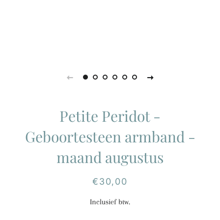
Petite Peridot -
Geboortesteen armband -
maand augustus
Normale
Aanbiedingsprijs
€30,00
prijs
Inclusief btw.