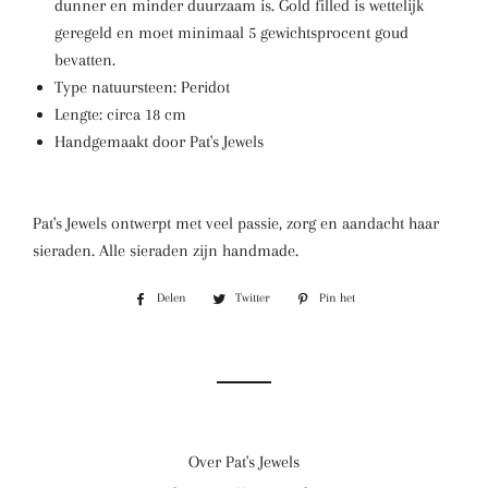
dunner en minder duurzaam is. Gold filled is wettelijk
geregeld en moet minimaal 5 gewichtsprocent goud
bevatten.
Type natuursteen: Peridot
Lengte: circa 18 cm
Handgemaakt door Pat's Jewels
Pat's Jewels ontwerpt met veel passie, zorg en aandacht haar
sieraden. Alle sieraden zijn handmade.
Delen
Delen
Twitter
Twitteren
Pin het
Pinnen
op
op
op
Facebook
Twitter
Pinterest
Over Pat's Jewels