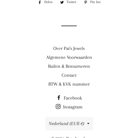
Delen
Delen
Twitter
Twitteren
Pin het
Pinnen
op
op
op
Facebook
Twitter
Pinterest
Over Pat's Jewels
Algemene Voorwaarden
Ruilen & Retourneren
Contact
BTW & KVK nummer
Facebook
Instagram
Land/regio
Nederland (EUR €)