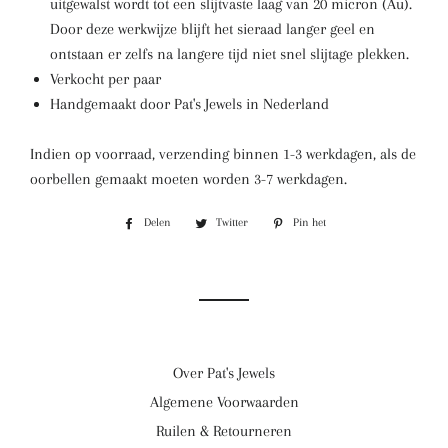
uitgewalst wordt tot een slijtvaste laag van 20 micron (Au).
Door deze werkwijze blijft het sieraad langer geel en
ontstaan er zelfs na langere tijd niet snel slijtage plekken.
Verkocht per paar
Handgemaakt door Pat's Jewels in Nederland
Indien op voorraad, verzending binnen 1-3 werkdagen, als de
oorbellen gemaakt moeten worden 3-7 werkdagen.
Delen
Delen
Twitter
Twitteren
Pin het
Pinnen
op
op
op
Facebook
Twitter
Pinterest
Over Pat's Jewels
Algemene Voorwaarden
Ruilen & Retourneren